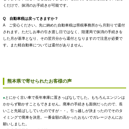
くだけで、抹消のお手続きが可能です。
Q 自動車税は戻ってきますか？
A ご安心ください。先に納めた自動車税は県税事務所から月割りで還付
されます。ただしお車の引き渡し日ではなく、陸運局で抹消の手続きを
した月が基準となり、その翌月分から還付となりますので注意が必要で
す。また軽自動車については還付がありません。
熊本県で寄せられたお客様の声
●
とにかく古い車で長年車庫に置きっぱなしでした。もちろんエンジンは
かからず動かすこともできません。廃車の手続きも面倒だったので、長
いこと先延ばししていたのですが・・。引っ越しが決まったのでそのタ
イミングで廃車を決意。一番金額の高かったおもいでガレージさんにお
願いしました。