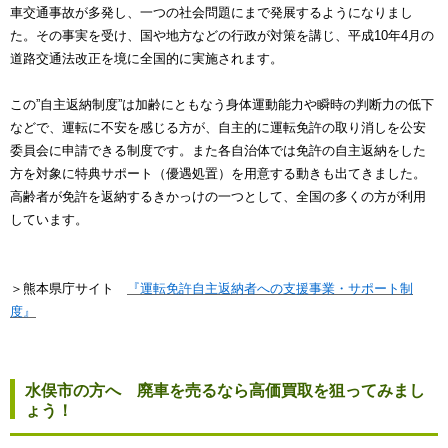
車交通事故が多発し、一つの社会問題にまで発展するようになりまし
た。その事実を受け、国や地方などの行政が対策を講じ、平成10年4月の
道路交通法改正を境に全国的に実施されます。
この”自主返納制度”は加齢にともなう身体運動能力や瞬時の判断力の低下
などで、運転に不安を感じる方が、自主的に運転免許の取り消しを公安
委員会に申請できる制度です。また各自治体では免許の自主返納をした
方を対象に特典サポート（優遇処置）を用意する動きも出てきました。
高齢者が免許を返納するきかっけの一つとして、全国の多くの方が利用
しています。
＞熊本県庁サイト
『運転免許自主返納者への支援事業・サポート制
度』
水俣市の方へ 廃車を売るなら高価買取を狙ってみまし
ょう！