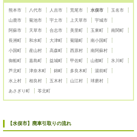
熊本市
八代市
人吉市
荒尾市
水俣市
玉名市
山鹿市
菊池市
宇土市
上天草市
宇城市
阿蘇市
天草市
合志市
美里町
玉東町
南関町
長洲町
和水町
大津町
菊陽町
南小国町
小国町
産山村
高森町
西原村
南阿蘇村
御船町
嘉島町
益城町
甲佐町
山都町
氷川町
芦北町
津奈木町
錦町
多良木町
湯前町
水上村
相良村
五木村
山江村
球磨村
あさぎり町
苓北町
【水俣市】廃車引取りの流れ