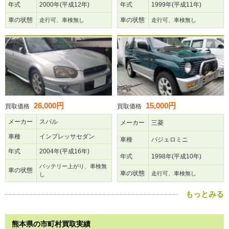
年式
2000年(平成12年)
年式
1999年(平成11年)
車の状態
車の状態
走行可、車検無し
走行可、車検無し
26,000円
15,000円
買取価格
買取価格
メーカー
スバル
メーカー
三菱
車種
インプレッサセダン
車種
パジェロミニ
年式
2004年(平成16年)
年式
1998年(平成10年)
バッテリー上がり、車検無
車の状態
車の状態
走行可、車検無し
し
もっとみる
熊本県の市町村買取実績