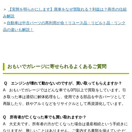
＞
【実態を明らかにします】廃車をなぜ買取れる？利益は？商売の仕組
み解説
＞
自動車は中古パーツの再利用が命！リユース品・リビルト品・リンク
品の違いも解説！
おもいでガレージに寄せられるよくあるご質問
Q エンジンが壊れて動かないのですが、買い取ってもらえますか？
A おもいでガレージではどんな車でも0円以上で買取をしています。引
き取った車は適切に解体処理をし、使用できる部品を中古パーツとして
再販したり、鉄やアルミなどをリサイクルとして再資源化しています。
Q 所有者が亡くなった車でも買い取れますか？
A 大丈夫です。所有者の方が亡くなった場合は遺産相続という手続きに
なりますが、難しいことはありません。ご案内する書類を揃えていただ