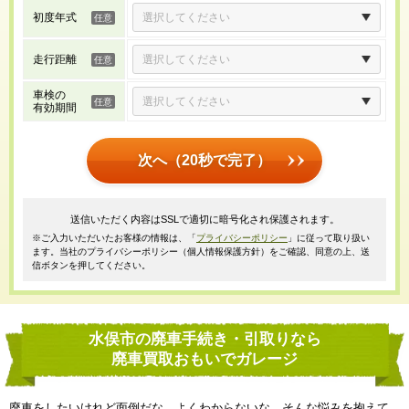
初度年式
走行距離
車検の
有効期間
次へ（20秒で完了）
送信いただく内容はSSLで適切に暗号化され保護されます。
※ご入力いただいたお客様の情報は、「
プライバシーポリシー
」に従って取り扱い
ます。当社のプライバシーポリシー（個人情報保護方針）をご確認、同意の上、送
信ボタンを押してください。
水俣市の廃車手続き・引取りなら
廃車買取おもいでガレージ
廃車をしたいけれど面倒だな、よくわからないな、そんな悩みを抱えて