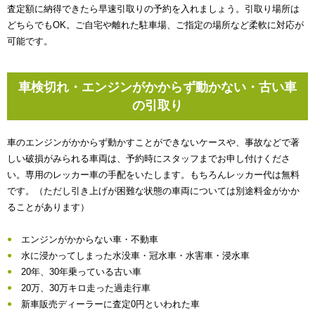
査定額に納得できたら早速引取りの予約を入れましょう。引取り場所は
どちらでもOK。ご自宅や離れた駐車場、ご指定の場所など柔軟に対応が
可能です。
車検切れ・エンジンがかからず動かない・古い車
の引取り
車のエンジンがかからず動かすことができないケースや、事故などで著
しい破損がみられる車両は、予約時にスタッフまでお申し付けくださ
い。専用のレッカー車の手配をいたします。もちろんレッカー代は無料
です。（ただし引き上げが困難な状態の車両については別途料金がかか
ることがあります）
エンジンがかからない車・不動車
水に浸かってしまった水没車・冠水車・水害車・浸水車
20年、30年乗っている古い車
20万、30万キロ走った過走行車
新車販売ディーラーに査定0円といわれた車