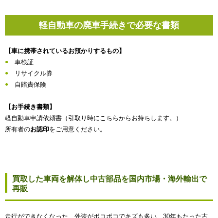
軽自動車の廃車手続きで必要な書類
【車に携帯されているお預かりするもの】
車検証
リサイクル券
自賠責保険
【お手続き書類】
軽自動車申請依頼書（引取り時にこちらからお持ちします。）
所有者の
お認印
をご用意ください。
買取した車両を解体し中古部品を国内市場・海外輸出で
再販
走行ができなくなった、外装がボコボコでキズも多い、30年もたった古