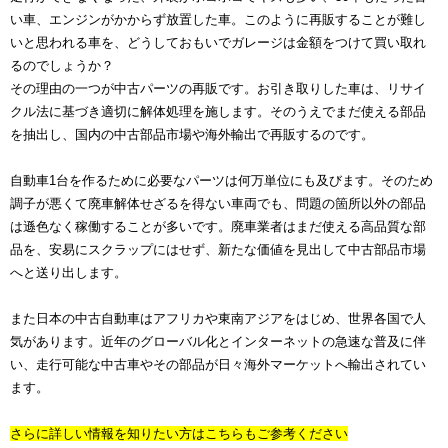
い車、エンジンがかからず放置した車。このように再販することが難し
いと思われる車を、どうしておもいでガレージは金額をつけて買い取れ
るのでしょうか？
その理由の一つが中古パーツの再販です。お引き取りした車は、リサイ
クル法に基づき適切に解体処理を施します。そのうえでまだ使える部品
を抽出し、国内の中古部品市場や海外輸出で再販するのです。
自動車1台を作るために必要なパーツは何万単位にも及びます。そのため
調子が悪くて廃車解体せざるを得ない車両でも、問題の箇所以外の部品
は遜色なく稼働することが多いです。廃車業者はまだ使える高品質な部
品を、安易にスクラップにはせず、新たな価値を見出して中古部品市場
へと送り出します。
また日本の中古自動車はアフリカや東南アジアをはじめ、世界各国で人
気があります。近年のグローバル化とインターネットの急速な普及に伴
い、走行可能な中古車やその部品が日々海外マーケットへ輸出されてい
ます。
さらに詳しい情報を知りたい方はこちらもご参考ください