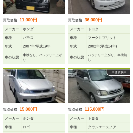
11,000円
36,000円
買取価格
買取価格
メーカー
ホンダ
メーカー
トヨタ
車種
バモス
車種
マークⅡブリット
年式
2007年/平成19年
年式
2002年(平成14年)
車検なし、バッテリー上が
バッテリー上がり、車検無
車の状態
車の状態
り
し
高価買取中
15,000円
115,000円
買取価格
買取価格
メーカー
ホンダ
メーカー
トヨタ
車種
ロゴ
車種
タウンエースノア