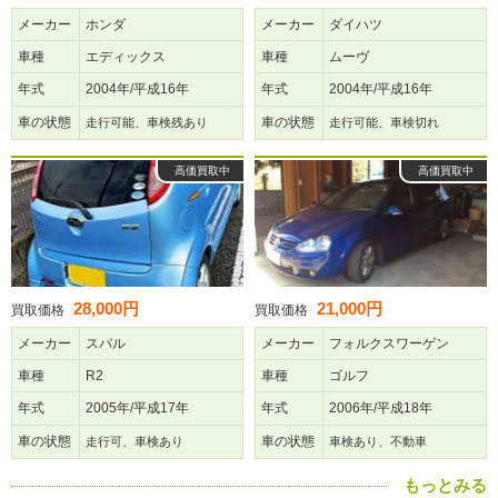
メーカー
ホンダ
メーカー
ダイハツ
車種
エディックス
車種
ムーヴ
年式
2004年/平成16年
年式
2004年/平成16年
車の状態
車の状態
走行可能、車検残あり
走行可能、車検切れ
高価買取中
高価買取中
28,000円
21,000円
買取価格
買取価格
メーカー
スバル
メーカー
フォルクスワーゲン
車種
R2
車種
ゴルフ
年式
2005年/平成17年
年式
2006年/平成18年
車の状態
車の状態
走行可、車検あり
車検あり、不動車
もっとみる