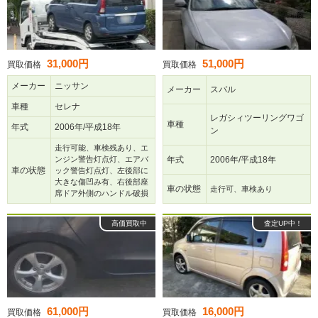
31,000円
51,000円
買取価格
買取価格
メーカー
ニッサン
メーカー
スバル
車種
セレナ
レガシィツーリングワゴ
車種
年式
2006年/平成18年
ン
走行可能、車検残あり、エ
ンジン警告灯点灯、エアバ
年式
2006年/平成18年
車の状態
ック警告灯点灯、左後部に
大きな傷凹み有、右後部座
車の状態
走行可、車検あり
席ドア外側のハンドル破損
高価買取中
査定UP中！
61,000円
16,000円
買取価格
買取価格