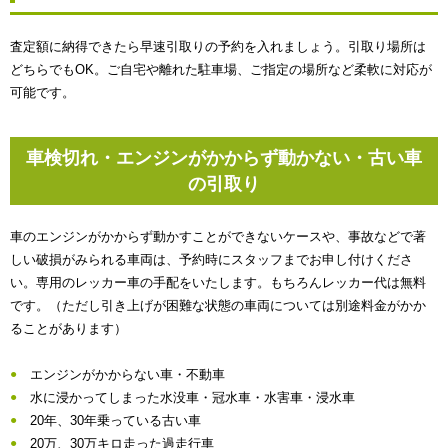
査定額に納得できたら早速引取りの予約を入れましょう。引取り場所は
どちらでもOK。ご自宅や離れた駐車場、ご指定の場所など柔軟に対応が
可能です。
車検切れ・エンジンがかからず動かない・古い車
の引取り
車のエンジンがかからず動かすことができないケースや、事故などで著
しい破損がみられる車両は、予約時にスタッフまでお申し付けくださ
い。専用のレッカー車の手配をいたします。もちろんレッカー代は無料
です。（ただし引き上げが困難な状態の車両については別途料金がかか
ることがあります）
エンジンがかからない車・不動車
水に浸かってしまった水没車・冠水車・水害車・浸水車
20年、30年乗っている古い車
20万、30万キロ走った過走行車