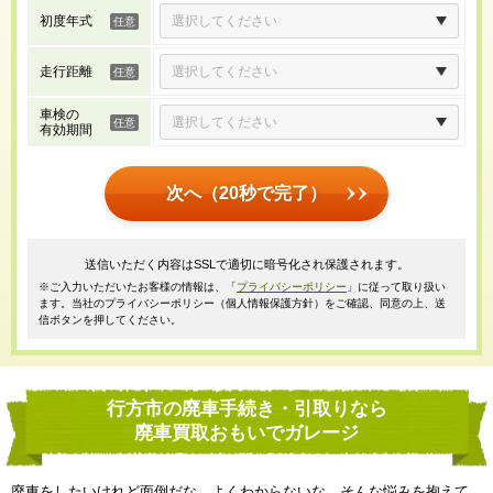
初度年式
走行距離
車検の
有効期間
次へ（20秒で完了）
送信いただく内容はSSLで適切に暗号化され保護されます。
※ご入力いただいたお客様の情報は、「
プライバシーポリシー
」に従って取り扱い
ます。当社のプライバシーポリシー（個人情報保護方針）をご確認、同意の上、送
信ボタンを押してください。
行方市の廃車手続き・引取りなら
廃車買取おもいでガレージ
廃車をしたいけれど面倒だな、よくわからないな、そんな悩みを抱えて