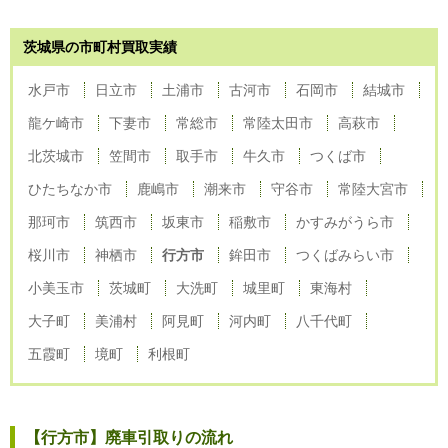
茨城県の市町村買取実績
水戸市
日立市
土浦市
古河市
石岡市
結城市
龍ケ崎市
下妻市
常総市
常陸太田市
高萩市
北茨城市
笠間市
取手市
牛久市
つくば市
ひたちなか市
鹿嶋市
潮来市
守谷市
常陸大宮市
那珂市
筑西市
坂東市
稲敷市
かすみがうら市
桜川市
神栖市
行方市
鉾田市
つくばみらい市
小美玉市
茨城町
大洗町
城里町
東海村
大子町
美浦村
阿見町
河内町
八千代町
五霞町
境町
利根町
【行方市】廃車引取りの流れ