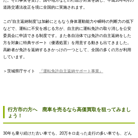
た。その事実を受け、国や地方などの行政が対策を講じ、平成10年4月の
道路交通法改正を境に全国的に実施されます。
この”自主返納制度”は加齢にともなう身体運動能力や瞬時の判断力の低下
などで、運転に不安を感じる方が、自主的に運転免許の取り消しを公安
委員会に申請できる制度です。また各自治体では免許の自主返納をした
方を対象に特典サポート（優遇処置）を用意する動きも出てきました。
高齢者が免許を返納するきかっけの一つとして、全国の多くの方が利用
しています。
＞茨城県庁サイト
『運転免許自主返納サポート事業』
行方市の方へ 廃車を売るなら高価買取を狙ってみまし
ょう！
30年も乗り続けた古い車でも、20万キロ走った走行の多い車でも、どん