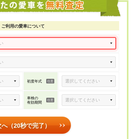
ご利用の愛車について
初度年式
車検の
有効期間
次へ（20秒で完了）