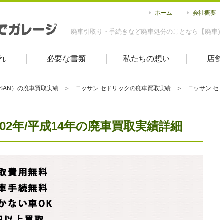
ホーム
会社概要
廃車引取り・手続きなど廃車処分のことなら【廃車
れ
必要な書類
私たちの想い
店
SSAN）の廃車買取実績
ニッサン セドリックの廃車買取実績
ニッサン セ
002年/平成14年の廃車買取実績詳細