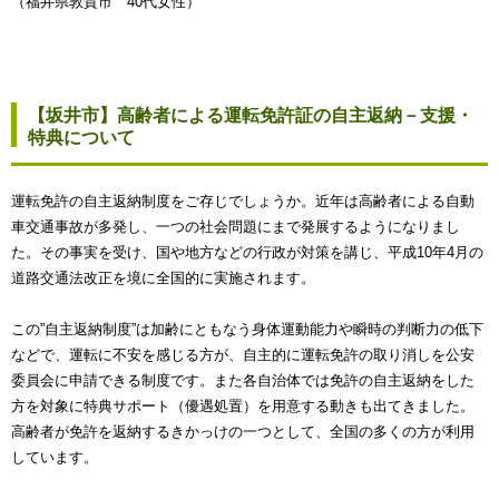
（福井県敦賀市 40代女性）
【坂井市】高齢者による運転免許証の自主返納－支援・
特典について
運転免許の自主返納制度をご存じでしょうか。近年は高齢者による自動
車交通事故が多発し、一つの社会問題にまで発展するようになりまし
た。その事実を受け、国や地方などの行政が対策を講じ、平成10年4月の
道路交通法改正を境に全国的に実施されます。
この”自主返納制度”は加齢にともなう身体運動能力や瞬時の判断力の低下
などで、運転に不安を感じる方が、自主的に運転免許の取り消しを公安
委員会に申請できる制度です。また各自治体では免許の自主返納をした
方を対象に特典サポート（優遇処置）を用意する動きも出てきました。
高齢者が免許を返納するきかっけの一つとして、全国の多くの方が利用
しています。