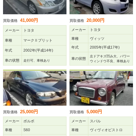
41,000円
20,000円
買取価格
買取価格
メーカー
トヨタ
メーカー
トヨタ
車種
ヴィッツ
車種
マークⅡブリット
年式
2005年(平成17年)
年式
2002年(平成14年)
左ドアキズ凹み大、パワー
車の状態
車の状態
走行可、車検あり
ウィンドウ不良、車検あり
25,000円
5,000円
買取価格
買取価格
メーカー
ボルボ
メーカー
スバル
車種
S60
車種
ヴィヴィオビストロ