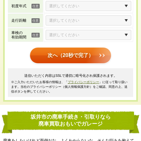
初度年式
走行距離
車検の
有効期間
次へ（20秒で完了）
送信いただく内容はSSLで適切に暗号化され保護されます。
※ご入力いただいたお客様の情報は、「
プライバシーポリシー
」に従って取り扱い
ます。当社のプライバシーポリシー（個人情報保護方針）をご確認、同意の上、送
信ボタンを押してください。
坂井市の廃車手続き・引取りなら
廃車買取おもいでガレージ
廃車をしたいけれど面倒だな、よくわからないな、そんな悩みを抱えて