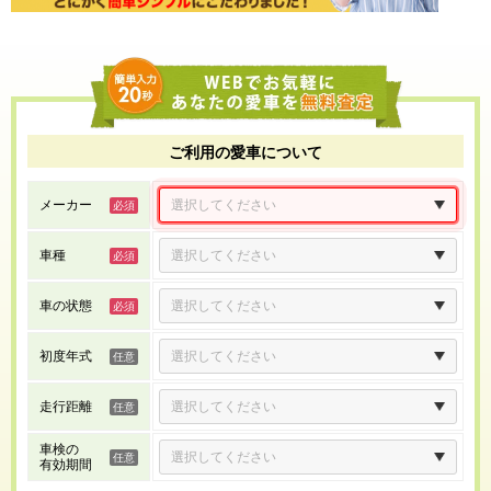
ご利用の愛車について
メーカー
車種
車の状態
初度年式
走行距離
車検の
有効期間