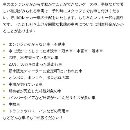
車のエンジンがかからず動かすことができないケースや、事故などで著
しい破損がみられる車両は、予約時にスタッフまでお申し付けくださ
い。専用のレッカー車の手配をいたします。もちろんレッカー代は無料
です。（ただし引き上げが困難な状態の車両については別途料金がかか
ることがあります）
エンジンがかからない車・不動車
水に浸かってしまった水没車・冠水車・水害車・浸水車
20年、30年乗っている古い車
20万、30万キロ走った過走行車
新車販売ディーラーに査定0円といわれた車
オンボロ、ポンコツ、ボロボロの車
車検が切れている車
所有者が死亡した相続対象の車
バンパーやドアなど外装がへこんだりキズが多い車
事故車
トラックやバス、バンなどの商用車
などどんな車でもご相談ください！