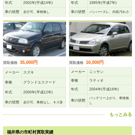
年式
2002年(平成14年)
年式
1995年(平成7年)
車の状態
車の状態
走行可、車検無し
バンパーズレ、内装汚れ小
35,000円
16,000円
買取価格
買取価格
メーカー
ニッサン
メーカー
スズキ
車種
ラティオ
車種
グランドエスクード
年式
2004年(平成16年)
年式
2000年(平成12年)
バッテリー上がり、車検無
車の状態
車の状態
走行可、車検なし、キズ多
し
もっとみる
福井県の市町村買取実績