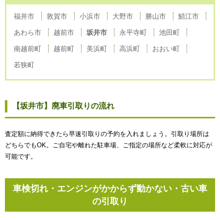
福井市
敦賀市
小浜市
大野市
勝山市
鯖江市
あわら市
越前市
坂井市
永平寺町
池田町
南越前町
越前町
美浜町
高浜町
おおい町
若狭町
【坂井市】廃車引取りの流れ
査定額に納得できたら早速引取りの予約を入れましょう。引取り場所は
どちらでもOK。ご自宅や離れた駐車場、ご指定の場所など柔軟に対応が
可能です。
車検切れ・エンジンがかからず動かない・古い車
の引取り