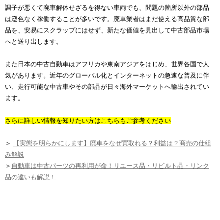
調子が悪くて廃車解体せざるを得ない車両でも、問題の箇所以外の部品
は遜色なく稼働することが多いです。廃車業者はまだ使える高品質な部
品を、安易にスクラップにはせず、新たな価値を見出して中古部品市場
へと送り出します。
また日本の中古自動車はアフリカや東南アジアをはじめ、世界各国で人
気があります。近年のグローバル化とインターネットの急速な普及に伴
い、走行可能な中古車やその部品が日々海外マーケットへ輸出されてい
ます。
さらに詳しい情報を知りたい方はこちらもご参考ください
＞
【実態を明らかにします】廃車をなぜ買取れる？利益は？商売の仕組
み解説
＞
自動車は中古パーツの再利用が命！リユース品・リビルト品・リンク
品の違いも解説！