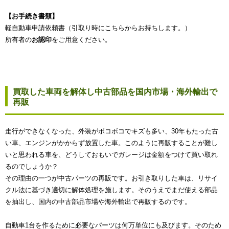
【お手続き書類】
軽自動車申請依頼書（引取り時にこちらからお持ちします。）
所有者の
お認印
をご用意ください。
買取した車両を解体し中古部品を国内市場・海外輸出で
再販
走行ができなくなった、外装がボコボコでキズも多い、30年もたった古
い車、エンジンがかからず放置した車。このように再販することが難し
いと思われる車を、どうしておもいでガレージは金額をつけて買い取れ
るのでしょうか？
その理由の一つが中古パーツの再販です。お引き取りした車は、リサイ
クル法に基づき適切に解体処理を施します。そのうえでまだ使える部品
を抽出し、国内の中古部品市場や海外輸出で再販するのです。
自動車1台を作るために必要なパーツは何万単位にも及びます。そのため