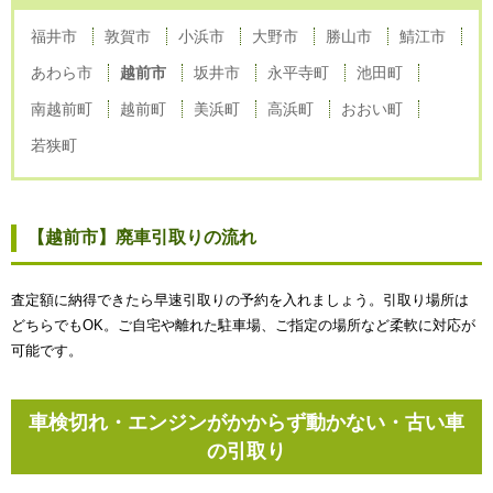
福井市
敦賀市
小浜市
大野市
勝山市
鯖江市
あわら市
越前市
坂井市
永平寺町
池田町
南越前町
越前町
美浜町
高浜町
おおい町
若狭町
【越前市】廃車引取りの流れ
査定額に納得できたら早速引取りの予約を入れましょう。引取り場所は
どちらでもOK。ご自宅や離れた駐車場、ご指定の場所など柔軟に対応が
可能です。
車検切れ・エンジンがかからず動かない・古い車
の引取り