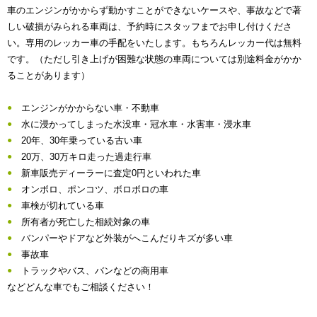
車のエンジンがかからず動かすことができないケースや、事故などで著
しい破損がみられる車両は、予約時にスタッフまでお申し付けくださ
い。専用のレッカー車の手配をいたします。もちろんレッカー代は無料
です。（ただし引き上げが困難な状態の車両については別途料金がかか
ることがあります）
エンジンがかからない車・不動車
水に浸かってしまった水没車・冠水車・水害車・浸水車
20年、30年乗っている古い車
20万、30万キロ走った過走行車
新車販売ディーラーに査定0円といわれた車
オンボロ、ポンコツ、ボロボロの車
車検が切れている車
所有者が死亡した相続対象の車
バンパーやドアなど外装がへこんだりキズが多い車
事故車
トラックやバス、バンなどの商用車
などどんな車でもご相談ください！