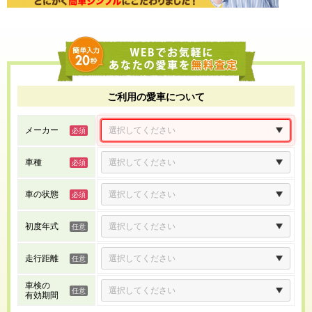
ご利用の愛車について
メーカー
車種
車の状態
初度年式
走行距離
車検の
有効期間