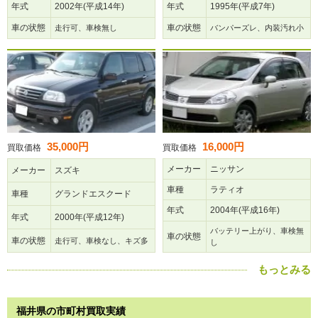
年式
2002年(平成14年)
年式
1995年(平成7年)
車の状態
車の状態
走行可、車検無し
バンパーズレ、内装汚れ小
35,000円
16,000円
買取価格
買取価格
メーカー
ニッサン
メーカー
スズキ
車種
ラティオ
車種
グランドエスクード
年式
2004年(平成16年)
年式
2000年(平成12年)
バッテリー上がり、車検無
車の状態
車の状態
走行可、車検なし、キズ多
し
もっとみる
福井県の市町村買取実績