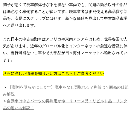
調子が悪くて廃車解体せざるを得ない車両でも、問題の箇所以外の部品
は遜色なく稼働することが多いです。廃車業者はまだ使える高品質な部
品を、安易にスクラップにはせず、新たな価値を見出して中古部品市場
へと送り出します。
また日本の中古自動車はアフリカや東南アジアをはじめ、世界各国で人
気があります。近年のグローバル化とインターネットの急速な普及に伴
い、走行可能な中古車やその部品が日々海外マーケットへ輸出されてい
ます。
さらに詳しい情報を知りたい方はこちらもご参考ください
＞
【実態を明らかにします】廃車をなぜ買取れる？利益は？商売の仕組
み解説
＞
自動車は中古パーツの再利用が命！リユース品・リビルト品・リンク
品の違いも解説！