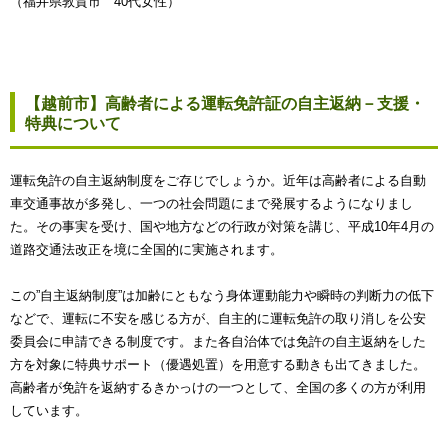
（福井県敦賀市 40代女性）
【越前市】高齢者による運転免許証の自主返納－支援・
特典について
運転免許の自主返納制度をご存じでしょうか。近年は高齢者による自動
車交通事故が多発し、一つの社会問題にまで発展するようになりまし
た。その事実を受け、国や地方などの行政が対策を講じ、平成10年4月の
道路交通法改正を境に全国的に実施されます。
この”自主返納制度”は加齢にともなう身体運動能力や瞬時の判断力の低下
などで、運転に不安を感じる方が、自主的に運転免許の取り消しを公安
委員会に申請できる制度です。また各自治体では免許の自主返納をした
方を対象に特典サポート（優遇処置）を用意する動きも出てきました。
高齢者が免許を返納するきかっけの一つとして、全国の多くの方が利用
しています。