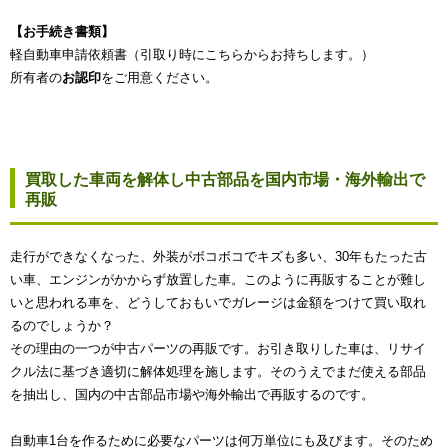
【お手続き書類】
軽自動車申請依頼書（引取り時にこちらからお持ちします。）
所有者の
お認印
をご用意ください。
買取した車両を解体し中古部品を国内市場・海外輸出で
再販
走行ができなくなった、外装がボコボコでキズも多い、30年もたった古
い車、エンジンがかからず放置した車。このように再販することが難し
いと思われる車を、どうしておもいでガレージは金額をつけて買い取れ
るのでしょうか？
その理由の一つが中古パーツの再販です。お引き取りした車は、リサイ
クル法に基づき適切に解体処理を施します。そのうえでまだ使える部品
を抽出し、国内の中古部品市場や海外輸出で再販するのです。
自動車1台を作るために必要なパーツは何万単位にも及びます。そのため