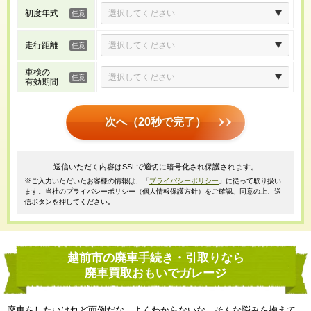
初度年式
走行距離
車検の
有効期間
次へ（20秒で完了）
送信いただく内容はSSLで適切に暗号化され保護されます。
※ご入力いただいたお客様の情報は、「
プライバシーポリシー
」に従って取り扱い
ます。当社のプライバシーポリシー（個人情報保護方針）をご確認、同意の上、送
信ボタンを押してください。
越前市の廃車手続き・引取りなら
廃車買取おもいでガレージ
廃車をしたいけれど面倒だな、よくわからないな、そんな悩みを抱えて