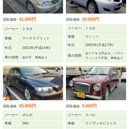
41,000円
20,000円
買取価格
買取価格
メーカー
トヨタ
メーカー
トヨタ
車種
ヴィッツ
車種
マークⅡブリット
年式
2005年(平成17年)
年式
2002年(平成14年)
左ドアキズ凹み大、パワー
車の状態
車の状態
走行可、車検あり
ウィンドウ不良、車検あり
25,000円
5,000円
買取価格
買取価格
メーカー
ボルボ
メーカー
スバル
車種
S60
車種
ヴィヴィオビストロ