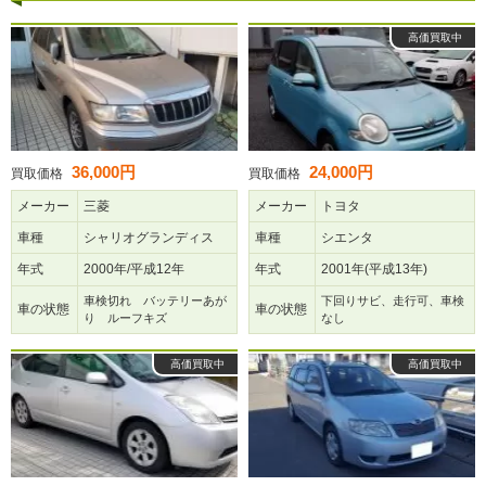
高価買取中
36,000円
24,000円
買取価格
買取価格
メーカー
三菱
メーカー
トヨタ
車種
シャリオグランディス
車種
シエンタ
年式
2000年/平成12年
年式
2001年(平成13年)
車検切れ バッテリーあが
下回りサビ、走行可、車検
車の状態
車の状態
り ルーフキズ
なし
高価買取中
高価買取中