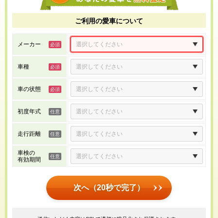
ご利用の愛車について
メーカー
車種
車の状態
初度年式
走行距離
車検の
有効期間
次へ（20秒で完了）