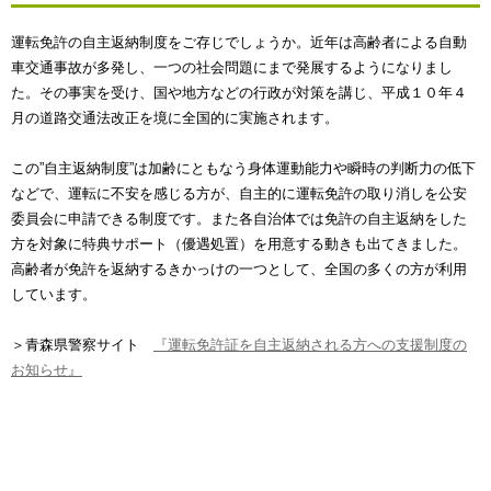
運転免許の自主返納制度をご存じでしょうか。近年は高齢者による自動
車交通事故が多発し、一つの社会問題にまで発展するようになりまし
た。その事実を受け、国や地方などの行政が対策を講じ、平成１０年４
月の道路交通法改正を境に全国的に実施されます。
この”自主返納制度”は加齢にともなう身体運動能力や瞬時の判断力の低下
などで、運転に不安を感じる方が、自主的に運転免許の取り消しを公安
委員会に申請できる制度です。また各自治体では免許の自主返納をした
方を対象に特典サポート（優遇処置）を用意する動きも出てきました。
高齢者が免許を返納するきかっけの一つとして、全国の多くの方が利用
しています。
＞青森県警察サイト
『運転免許証を自主返納される方への支援制度の
お知らせ』