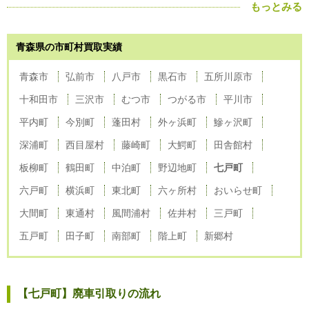
もっとみる
青森県の市町村買取実績
青森市
弘前市
八戸市
黒石市
五所川原市
十和田市
三沢市
むつ市
つがる市
平川市
平内町
今別町
蓬田村
外ヶ浜町
鰺ヶ沢町
深浦町
西目屋村
藤崎町
大鰐町
田舎館村
板柳町
鶴田町
中泊町
野辺地町
七戸町
六戸町
横浜町
東北町
六ヶ所村
おいらせ町
大間町
東通村
風間浦村
佐井村
三戸町
五戸町
田子町
南部町
階上町
新郷村
【七戸町】廃車引取りの流れ