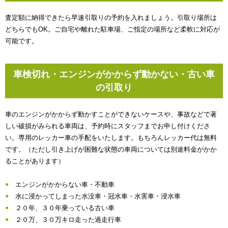
査定額に納得できたら早速引取りの予約を入れましょう。引取り場所は
どちらでもOK。ご自宅や離れた駐車場、ご指定の場所など柔軟に対応が
可能です。
車検切れ・エンジンがかからず動かない・古い車
の引取り
車のエンジンがかからず動かすことができないケースや、事故などで著
しい破損がみられる車両は、予約時にスタッフまでお申し付けくださ
い。専用のレッカー車の手配をいたします。もちろんレッカー代は無料
です。（ただし引き上げが困難な状態の車両については別途料金がかか
ることがあります）
エンジンがかからない車・不動車
水に浸かってしまった水没車・冠水車・水害車・浸水車
２０年、３０年乗っている古い車
２０万、３０万キロ走った過走行車