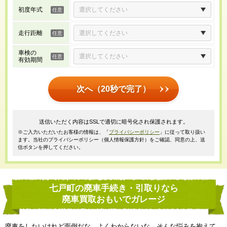
初度年式
走行距離
車検の
有効期間
次へ（20秒で完了）
送信いただく内容はSSLで適切に暗号化され保護されます。
※ご入力いただいたお客様の情報は、「
プライバシーポリシー
」に従って取り扱い
ます。当社のプライバシーポリシー（個人情報保護方針）をご確認、同意の上、送
信ボタンを押してください。
七戸町の廃車手続き・引取りなら
廃車買取おもいでガレージ
廃車をしたいけれど面倒だな、よくわからないな、そんな悩みを抱えて