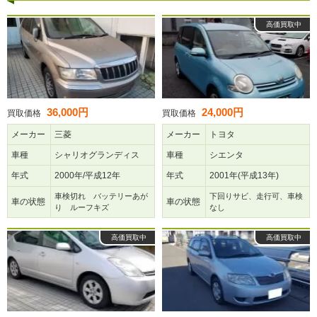
高価買取中
36,000円
24,000円
買取価格
買取価格
メーカー
三菱
メーカー
トヨタ
車種
シャリオグランディス
車種
シエンタ
年式
2000年/平成12年
年式
2001年(平成13年)
車検切れ バッテリーあが
下回りサビ、走行可、車検
車の状態
車の状態
り ルーフキズ
なし
高価買取中
高価買取中