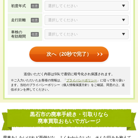
初度年式
走行距離
車検の
有効期間
次へ（20秒で完了）
送信いただく内容はSSLで適切に暗号化され保護されます。
※ご入力いただいたお客様の情報は、「
プライバシーポリシー
」に従って取り扱い
ます。当社のプライバシーポリシー（個人情報保護方針）をご確認、同意の上、送
信ボタンを押してください。
黒石市の廃車手続き・引取りなら
廃車買取おもいでガレージ
廃車をしたいけれど面倒だな、よくわからないな、そんな悩みを抱えて