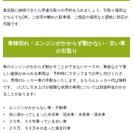
査定額に納得できたら早速引取りの予約を入れましょう。引取り場所は
どちらでもOK。ご自宅や離れた駐車場、ご指定の場所など柔軟に対応が
可能です。
車検切れ・エンジンがかからず動かない・古い車
の引取り
車のエンジンがかからず動かすことができないケースや、事故などで著
しい破損がみられる車両は、予約時にスタッフまでお申し付けくださ
い。専用のレッカー車の手配をいたします。もちろんレッカー代は無料
です。（ただし引き上げが困難な状態の車両については別途料金がかか
ることがあります）
エンジンがかからない車・不動車
水に浸かってしまった水没車・冠水車・水害車・浸水車
２０年、３０年乗っている古い車
２０万、３０万キロ走った過走行車