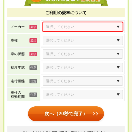
ご利用の愛車について
メーカー
車種
車の状態
初度年式
走行距離
車検の
有効期間
次へ（20秒で完了）