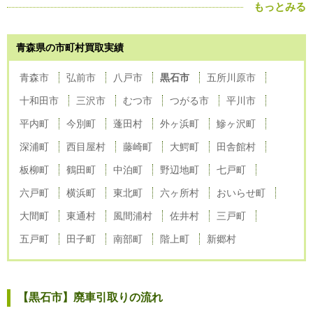
もっとみる
青森県の市町村買取実績
青森市
弘前市
八戸市
黒石市
五所川原市
十和田市
三沢市
むつ市
つがる市
平川市
平内町
今別町
蓬田村
外ヶ浜町
鰺ヶ沢町
深浦町
西目屋村
藤崎町
大鰐町
田舎館村
板柳町
鶴田町
中泊町
野辺地町
七戸町
六戸町
横浜町
東北町
六ヶ所村
おいらせ町
大間町
東通村
風間浦村
佐井村
三戸町
五戸町
田子町
南部町
階上町
新郷村
【黒石市】廃車引取りの流れ