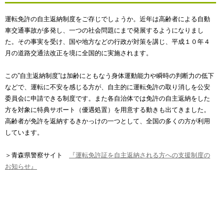
運転免許の自主返納制度をご存じでしょうか。近年は高齢者による自動
車交通事故が多発し、一つの社会問題にまで発展するようになりまし
た。その事実を受け、国や地方などの行政が対策を講じ、平成１０年４
月の道路交通法改正を境に全国的に実施されます。
この”自主返納制度”は加齢にともなう身体運動能力や瞬時の判断力の低下
などで、運転に不安を感じる方が、自主的に運転免許の取り消しを公安
委員会に申請できる制度です。また各自治体では免許の自主返納をした
方を対象に特典サポート（優遇処置）を用意する動きも出てきました。
高齢者が免許を返納するきかっけの一つとして、全国の多くの方が利用
しています。
＞青森県警察サイト
『運転免許証を自主返納される方への支援制度の
お知らせ』