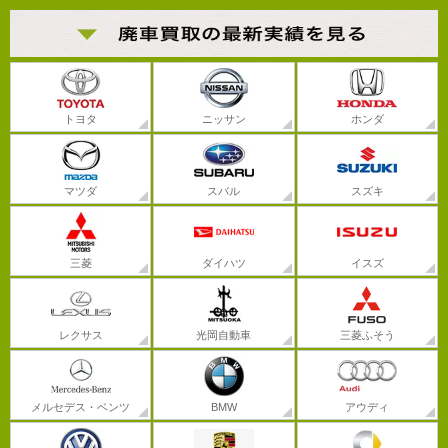
トヨタ
ニッサン
ホンダ
マツダ
スバル
スズキ
三菱
ダイハツ
イスズ
レクサス
光岡自動車
三菱ふそう
メルセデス・ベンツ
BMW
アウディ