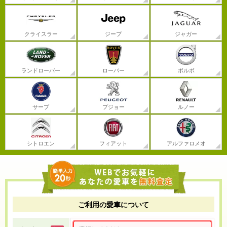
クライスラー
ジープ
ジャガー
ランドローバー
ローバー
ボルボ
サーブ
プジョー
ルノー
シトロエン
フィアット
アルファロメオ
ご利用の愛車について