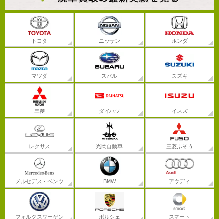
トヨタ
ニッサン
ホンダ
マツダ
スバル
スズキ
三菱
ダイハツ
イスズ
レクサス
光岡自動車
三菱ふそう
メルセデス・ベンツ
BMW
アウディ
フォルクスワーゲン
ポルシェ
スマート