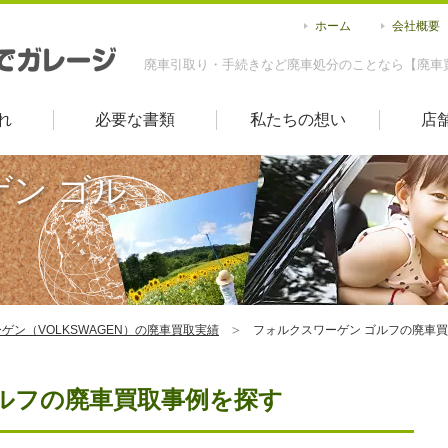
ホーム
会社概要
廃車引取り・手続きなど廃車処分のことなら【廃車
れ
必要な書類
私たちの想い
店
ン ゴル
ゲン（VOLKSWAGEN）の廃車買取実績
フォルクスワーゲン ゴルフの廃車
ルフの廃車買取事例を探す