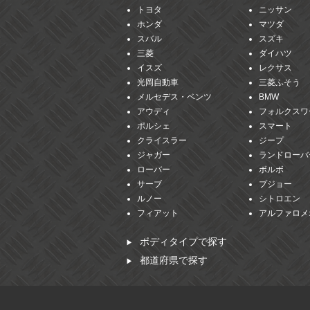
トヨタ
ニッサン
ホンダ
マツダ
スバル
スズキ
三菱
ダイハツ
イスズ
レクサス
光岡自動車
三菱ふそう
メルセデス・ベンツ
BMW
アウディ
フォルクスワ
ポルシェ
スマート
クライスラー
ジープ
ジャガー
ランドローバ
ローバー
ボルボ
サーブ
プジョー
ルノー
シトロエン
フィアット
アルファロメ
ボディタイプで探す
都道府県で探す