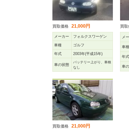
21,000円
買取価格
買取
メーカー
フォルクスワーゲン
メ
車種
ゴルフ
車
年式
2003年(平成15年)
年
バッテリー上がり、車検
車の状態
車
なし
21,000円
買取価格