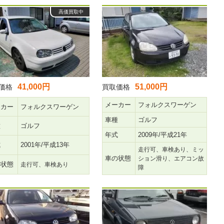
高価買取中
41,000円
51,000円
価格
買取価格
メーカー
フォルクスワーゲン
ーカー
フォルクスワーゲン
車種
ゴルフ
種
ゴルフ
年式
2009年/平成21年
式
2001年/平成13年
走行可、車検あり、ミッ
車の状態
ション滑り、エアコン故
の状態
走行可、車検あり
障