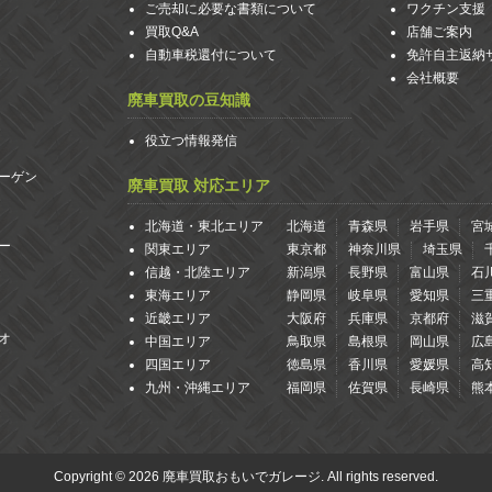
ご売却に必要な書類について
ワクチン支援
買取Q&A
店舗ご案内
自動車税還付について
免許自主返納
会社概要
廃車買取の豆知識
役立つ情報発信
ーゲン
廃車買取 対応エリア
北海道・東北エリア
北海道
青森県
岩手県
宮
ー
関東エリア
東京都
神奈川県
埼玉県
信越・北陸エリア
新潟県
長野県
富山県
石
東海エリア
静岡県
岐阜県
愛知県
三
近畿エリア
大阪府
兵庫県
京都府
滋
オ
中国エリア
鳥取県
島根県
岡山県
広
四国エリア
徳島県
香川県
愛媛県
高
九州・沖縄エリア
福岡県
佐賀県
長崎県
熊
Copyright © 2026 廃車買取おもいでガレージ. All rights reserved.