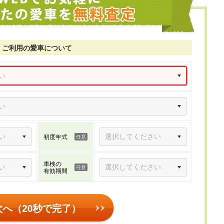
ご利用の愛車について
初度年式
車検の
有効期間
次へ（20秒で完了）