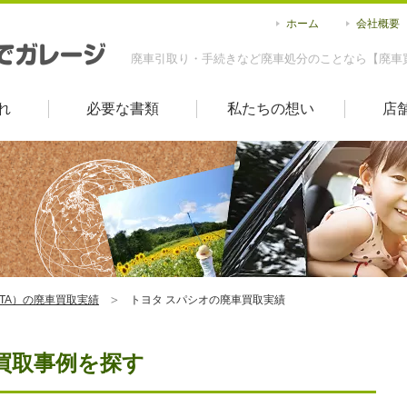
ホーム
会社概要
廃車引取り・手続きなど廃車処分のことなら【廃車
れ
必要な書類
私たちの想い
店
OTA）の廃車買取実績
トヨタ スパシオの廃車買取実績
買取事例を探す