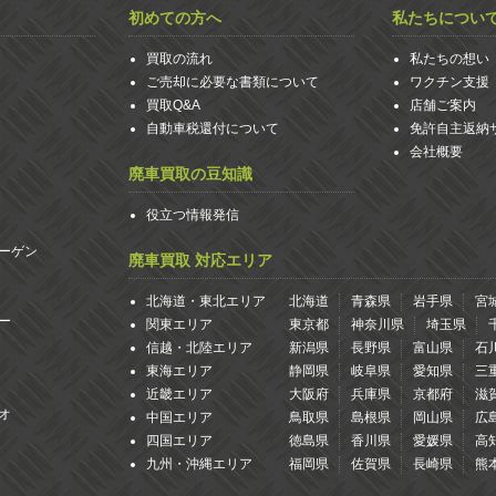
初めての方へ
私たちについ
買取の流れ
私たちの想い
ご売却に必要な書類について
ワクチン支援
買取Q&A
店舗ご案内
自動車税還付について
免許自主返納
会社概要
廃車買取の豆知識
役立つ情報発信
ーゲン
廃車買取 対応エリア
北海道・東北エリア
北海道
青森県
岩手県
宮
ー
関東エリア
東京都
神奈川県
埼玉県
信越・北陸エリア
新潟県
長野県
富山県
石
東海エリア
静岡県
岐阜県
愛知県
三
近畿エリア
大阪府
兵庫県
京都府
滋
オ
中国エリア
鳥取県
島根県
岡山県
広
四国エリア
徳島県
香川県
愛媛県
高
九州・沖縄エリア
福岡県
佐賀県
長崎県
熊