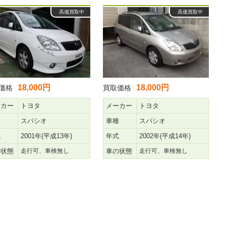
高価買取中
高価買取中
18,000円
18,000円
価格
買取価格
ーカー
トヨタ
メーカー
トヨタ
種
スパシオ
車種
スパシオ
式
2001年(平成13年)
年式
2002年(平成14年)
の状態
走行可、車検無し
車の状態
走行可、車検無し