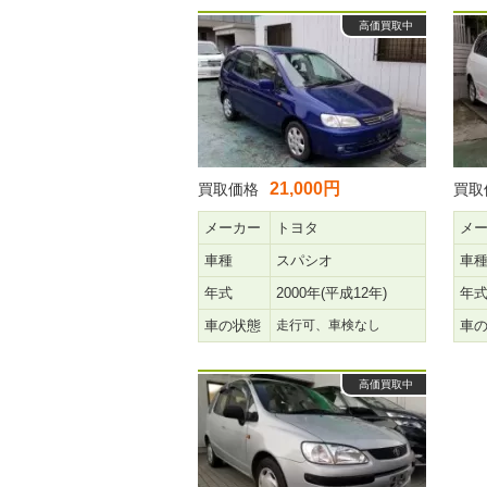
高価買取中
21,000円
買取価格
買取
メーカー
トヨタ
メ
車種
スパシオ
車
年式
2000年(平成12年)
年
車の状態
走行可、車検なし
車
高価買取中