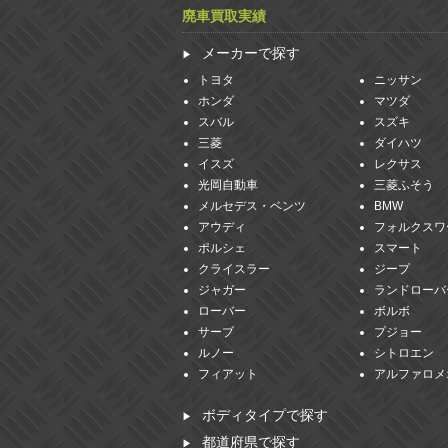
廃車買取実績
メーカーで探す
トヨタ
ニッサン
ホンダ
マツダ
スバル
スズキ
三菱
ダイハツ
イスズ
レクサス
光岡自動車
三菱ふそう
メルセデス・ベンツ
BMW
アウディ
フォルクスワ
ポルシェ
スマート
クライスラー
ジープ
ジャガー
ランドローバ
ローバー
ボルボ
サーブ
プジョー
ルノー
シトロエン
フィアット
アルファロメ
ボディタイプで探す
都道府県で探す