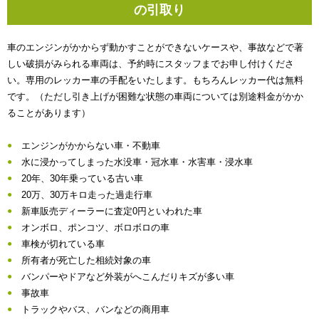
の引取り
車のエンジンがかからず動かすことができないケースや、事故などで著
しい破損がみられる車両は、予約時にスタッフまでお申し付けくださ
い。専用のレッカー車の手配をいたします。もちろんレッカー代は無料
です。（ただし引き上げが困難な状態の車両については別途料金がかか
ることがあります）
エンジンがかからない車・不動車
水に浸かってしまった水没車・冠水車・水害車・浸水車
20年、30年乗っている古い車
20万、30万キロ走った過走行車
新車販売ディーラーに査定0円といわれた車
オンボロ、ポンコツ、ボロボロの車
車検が切れている車
所有者が死亡した相続対象の車
バンパーやドアなど外装がへこんだりキズが多い車
事故車
トラックやバス、バンなどの商用車