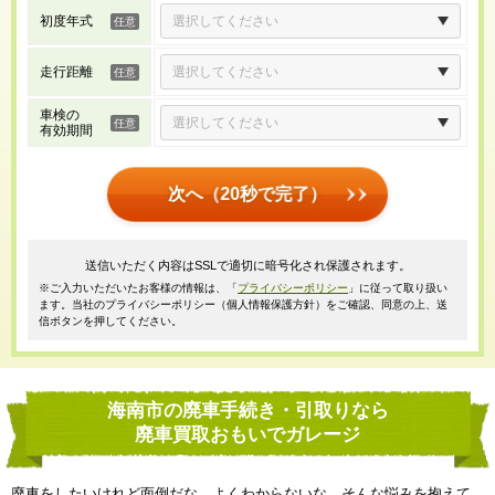
初度年式
走行距離
車検の
有効期間
次へ（20秒で完了）
送信いただく内容はSSLで適切に暗号化され保護されます。
※ご入力いただいたお客様の情報は、「
プライバシーポリシー
」に従って取り扱い
ます。当社のプライバシーポリシー（個人情報保護方針）をご確認、同意の上、送
信ボタンを押してください。
海南市の廃車手続き・引取りなら
廃車買取おもいでガレージ
廃車をしたいけれど面倒だな、よくわからないな、そんな悩みを抱えて