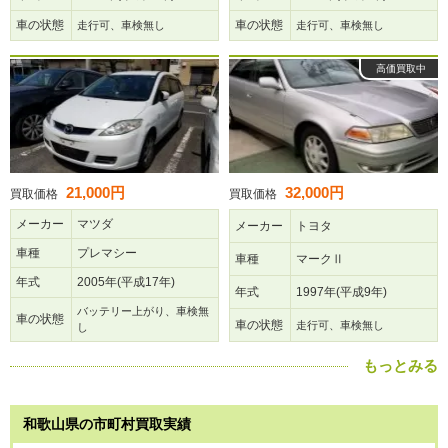
車の状態
車の状態
走行可、車検無し
走行可、車検無し
高価買取中
21,000円
32,000円
買取価格
買取価格
メーカー
マツダ
メーカー
トヨタ
車種
プレマシー
車種
マークⅡ
年式
2005年(平成17年)
年式
1997年(平成9年)
バッテリー上がり、車検無
車の状態
車の状態
走行可、車検無し
し
もっとみる
和歌山県の市町村買取実績