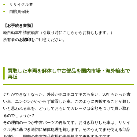
リサイクル券
自賠責保険
【お手続き書類】
軽自動車申請依頼書（引取り時にこちらからお持ちします。）
所有者の
お認印
をご用意ください。
買取した車両を解体し中古部品を国内市場・海外輸出で
再販
走行ができなくなった、外装がボコボコでキズも多い、30年もたった古
い車、エンジンがかからず放置した車。このように再販することが難し
いと思われる車を、どうしておもいでガレージは金額をつけて買い取れ
るのでしょうか？
その理由の一つが中古パーツの再販です。お引き取りした車は、リサイ
クル法に基づき適切に解体処理を施します。そのうえでまだ使える部品
を抽出し、国内の中古部品市場や海外輸出で再販するのです。