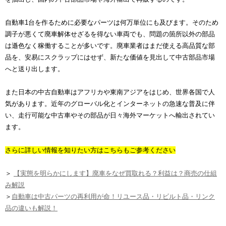
自動車1台を作るために必要なパーツは何万単位にも及びます。そのため
調子が悪くて廃車解体せざるを得ない車両でも、問題の箇所以外の部品
は遜色なく稼働することが多いです。廃車業者はまだ使える高品質な部
品を、安易にスクラップにはせず、新たな価値を見出して中古部品市場
へと送り出します。
また日本の中古自動車はアフリカや東南アジアをはじめ、世界各国で人
気があります。近年のグローバル化とインターネットの急速な普及に伴
い、走行可能な中古車やその部品が日々海外マーケットへ輸出されてい
ます。
さらに詳しい情報を知りたい方はこちらもご参考ください
＞
【実態を明らかにします】廃車をなぜ買取れる？利益は？商売の仕組
み解説
＞
自動車は中古パーツの再利用が命！リユース品・リビルト品・リンク
品の違いも解説！