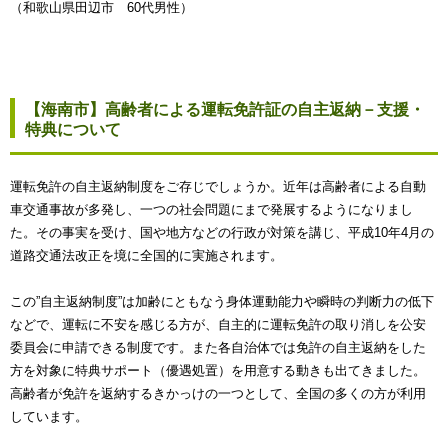
（和歌山県田辺市 60代男性）
【海南市】高齢者による運転免許証の自主返納－支援・
特典について
運転免許の自主返納制度をご存じでしょうか。近年は高齢者による自動
車交通事故が多発し、一つの社会問題にまで発展するようになりまし
た。その事実を受け、国や地方などの行政が対策を講じ、平成10年4月の
道路交通法改正を境に全国的に実施されます。
この”自主返納制度”は加齢にともなう身体運動能力や瞬時の判断力の低下
などで、運転に不安を感じる方が、自主的に運転免許の取り消しを公安
委員会に申請できる制度です。また各自治体では免許の自主返納をした
方を対象に特典サポート（優遇処置）を用意する動きも出てきました。
高齢者が免許を返納するきかっけの一つとして、全国の多くの方が利用
しています。