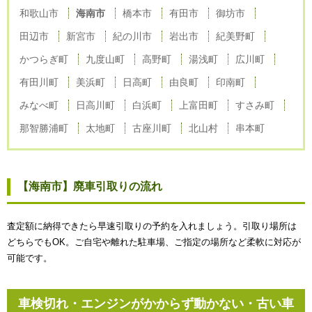
和歌山市
海南市
橋本市
有田市
御坊市
田辺市
新宮市
紀の川市
岩出市
紀美野町
かつらぎ町
九度山町
高野町
湯浅町
広川町
有田川町
美浜町
日高町
由良町
印南町
みなべ町
日高川町
白浜町
上富田町
すさみ町
那智勝浦町
太地町
古座川町
北山村
串本町
【海南市】廃車引取りの流れ
査定額に納得できたら早速引取りの予約を入れましょう。引取り場所は
どちらでもOK。ご自宅や離れた駐車場、ご指定の場所など柔軟に対応が
可能です。
車検切れ・エンジンがかからず動かない・古い車