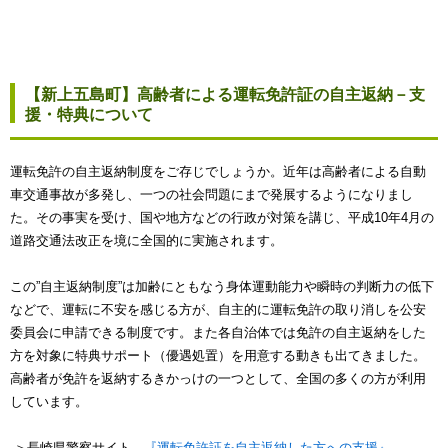
【新上五島町】高齢者による運転免許証の自主返納－支
援・特典について
運転免許の自主返納制度をご存じでしょうか。近年は高齢者による自動
車交通事故が多発し、一つの社会問題にまで発展するようになりまし
た。その事実を受け、国や地方などの行政が対策を講じ、平成10年4月の
道路交通法改正を境に全国的に実施されます。
この”自主返納制度”は加齢にともなう身体運動能力や瞬時の判断力の低下
などで、運転に不安を感じる方が、自主的に運転免許の取り消しを公安
委員会に申請できる制度です。また各自治体では免許の自主返納をした
方を対象に特典サポート（優遇処置）を用意する動きも出てきました。
高齢者が免許を返納するきかっけの一つとして、全国の多くの方が利用
しています。
＞長崎県警察サイト
『運転免許証を自主返納した方への支援』