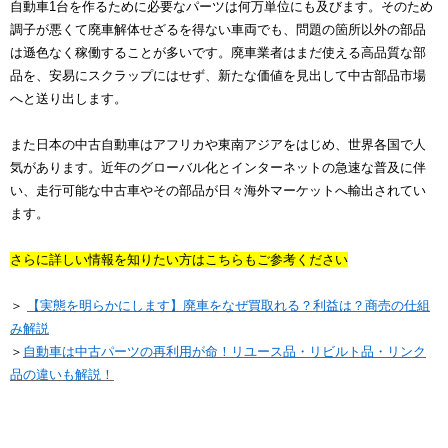
自動車1台を作るために必要なパーツは何万単位にも及びます。そのため
調子が悪くて廃車解体せざるを得ない車両でも、問題の箇所以外の部品
は遜色なく稼働することが多いです。廃車業者はまだ使える高品質な部
品を、安易にスクラップにはせず、新たな価値を見出して中古部品市場
へと送り出します。
また日本の中古自動車はアフリカや東南アジアをはじめ、世界各国で人
気があります。近年のグローバル化とインターネットの急速な普及に伴
い、走行可能な中古車やその部品が日々海外マーケットへ輸出されてい
ます。
さらに詳しい情報を知りたい方はこちらもご参考ください
＞
【実態を明らかにします】廃車をなぜ買取れる？利益は？商売の仕組
み解説
＞
自動車は中古パーツの再利用が命！リユース品・リビルト品・リンク
品の違いも解説！