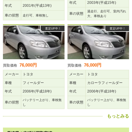
年式
2003年(平成15年)
年式
2001年(平成13年)
過走行、走行可、室内汚れ
車の状態
車の状態
走行可、車検無し
大、車検あり
査定UP中！
査定UP中！
76,000円
76,000円
買取価格
買取価格
メーカー
トヨタ
メーカー
トヨタ
車種
フィールダー
車種
カローラフィールダー
年式
2006年(平成18年)
年式
2006年(平成18年)
バッテリー上がり、車検無
バッテリー上がり、車検無
車の状態
車の状態
し
し
もっとみる