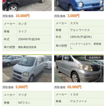
10,000円
3,000円
買取価格
買取価格
メーカー
スズキ
メーカー
ホンダ
車種
アルトワークス
車種
ライフ
年式
1991年(平成3年)
年式
2004年/平成16年
バッテリー上がり、車検無
車の状態
車の状態
横転事故現状車
し
高価買取中
5,000円
65,000円
買取価格
買取価格
メーカー
トヨタ
メーカー
マツダ
車種
アルファード
車種
AZワゴン