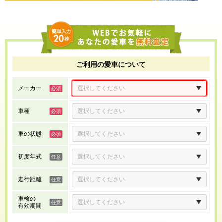
ご利用の愛車について
メーカー
車種
車の状態
初度年式
走行距離
車検の
有効期間