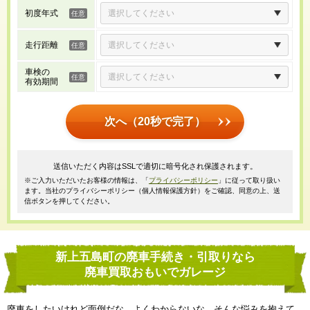
初度年式
走行距離
車検の
有効期間
次へ（20秒で完了）
送信いただく内容はSSLで適切に暗号化され保護されます。
※ご入力いただいたお客様の情報は、「
プライバシーポリシー
」に従って取り扱い
ます。当社のプライバシーポリシー（個人情報保護方針）をご確認、同意の上、送
信ボタンを押してください。
新上五島町の廃車手続き・引取りなら
廃車買取おもいでガレージ
廃車をしたいけれど面倒だな、よくわからないな、そんな悩みを抱えて