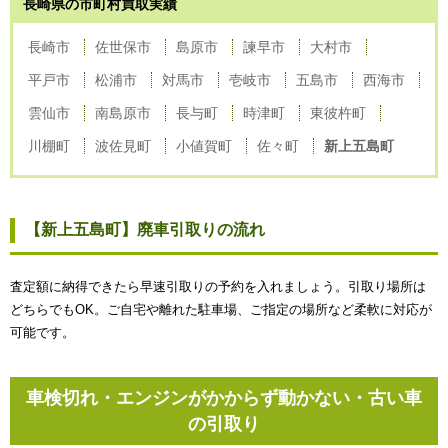
長崎県の市町村買取実績
長崎市
佐世保市
島原市
諫早市
大村市
平戸市
松浦市
対馬市
壱岐市
五島市
西海市
雲仙市
南島原市
長与町
時津町
東彼杵町
川棚町
波佐見町
小値賀町
佐々町
新上五島町
【新上五島町】廃車引取りの流れ
査定額に納得できたら早速引取りの予約を入れましょう。引取り場所は
どちらでもOK。ご自宅や離れた駐車場、ご指定の場所など柔軟に対応が
可能です。
車検切れ・エンジンがかからず動かない・古い車
の引取り