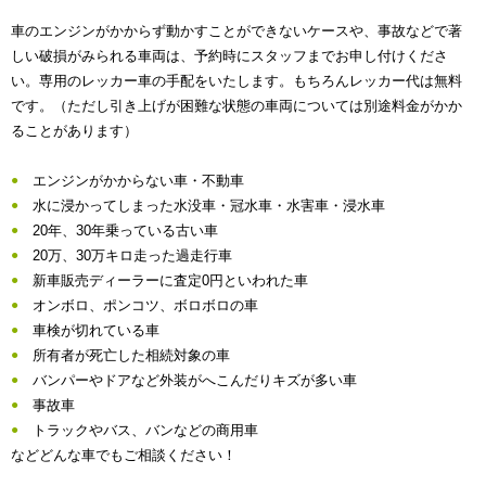
車のエンジンがかからず動かすことができないケースや、事故などで著
しい破損がみられる車両は、予約時にスタッフまでお申し付けくださ
い。専用のレッカー車の手配をいたします。もちろんレッカー代は無料
です。（ただし引き上げが困難な状態の車両については別途料金がかか
ることがあります）
エンジンがかからない車・不動車
水に浸かってしまった水没車・冠水車・水害車・浸水車
20年、30年乗っている古い車
20万、30万キロ走った過走行車
新車販売ディーラーに査定0円といわれた車
オンボロ、ポンコツ、ボロボロの車
車検が切れている車
所有者が死亡した相続対象の車
バンパーやドアなど外装がへこんだりキズが多い車
事故車
トラックやバス、バンなどの商用車
などどんな車でもご相談ください！