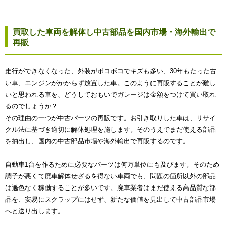
買取した車両を解体し中古部品を国内市場・海外輸出で
再販
走行ができなくなった、外装がボコボコでキズも多い、30年もたった古
い車、エンジンがかからず放置した車。このように再販することが難し
いと思われる車を、どうしておもいでガレージは金額をつけて買い取れ
るのでしょうか？
その理由の一つが中古パーツの再販です。お引き取りした車は、リサイ
クル法に基づき適切に解体処理を施します。そのうえでまだ使える部品
を抽出し、国内の中古部品市場や海外輸出で再販するのです。
自動車1台を作るために必要なパーツは何万単位にも及びます。そのため
調子が悪くて廃車解体せざるを得ない車両でも、問題の箇所以外の部品
は遜色なく稼働することが多いです。廃車業者はまだ使える高品質な部
品を、安易にスクラップにはせず、新たな価値を見出して中古部品市場
へと送り出します。