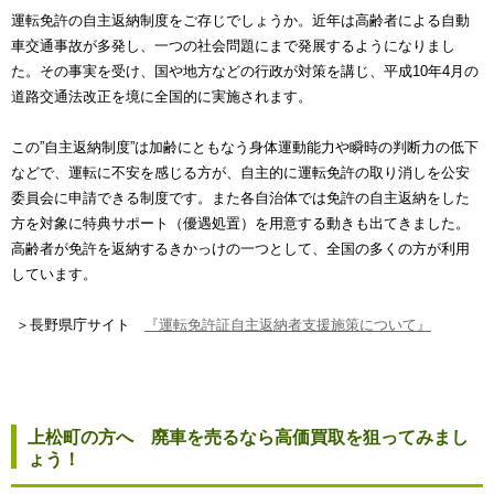
運転免許の自主返納制度をご存じでしょうか。近年は高齢者による自動
車交通事故が多発し、一つの社会問題にまで発展するようになりまし
た。その事実を受け、国や地方などの行政が対策を講じ、平成10年4月の
道路交通法改正を境に全国的に実施されます。
この”自主返納制度”は加齢にともなう身体運動能力や瞬時の判断力の低下
などで、運転に不安を感じる方が、自主的に運転免許の取り消しを公安
委員会に申請できる制度です。また各自治体では免許の自主返納をした
方を対象に特典サポート（優遇処置）を用意する動きも出てきました。
高齢者が免許を返納するきかっけの一つとして、全国の多くの方が利用
しています。
＞長野県庁サイト
『運転免許証自主返納者支援施策について』
上松町の方へ 廃車を売るなら高価買取を狙ってみまし
ょう！