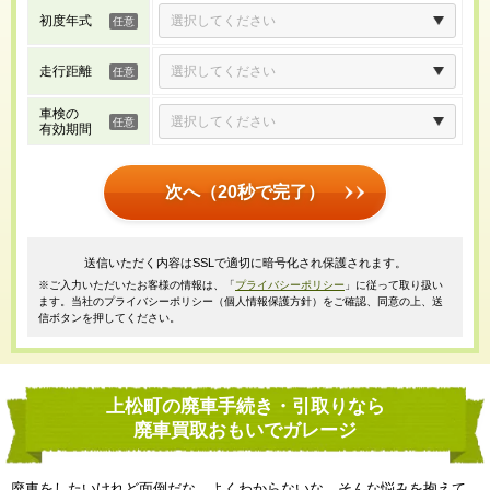
初度年式
走行距離
車検の
有効期間
次へ（20秒で完了）
送信いただく内容はSSLで適切に暗号化され保護されます。
※ご入力いただいたお客様の情報は、「
プライバシーポリシー
」に従って取り扱い
ます。当社のプライバシーポリシー（個人情報保護方針）をご確認、同意の上、送
信ボタンを押してください。
上松町の廃車手続き・引取りなら
廃車買取おもいでガレージ
廃車をしたいけれど面倒だな、よくわからないな、そんな悩みを抱えて