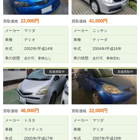
22,000円
41,000円
買取価格
買取価格
メーカー
マツダ
メーカー
ニッサン
車種
デミオ
車種
ティーダ
年式
2002年/平成14年
年式
2004年/平成16年
車の状態
車の状態
走行可、車検なし
走行可、車検切れ
高価買取中
高価買取中
46,000円
22,000円
買取価格
買取価格
メーカー
トヨタ
メーカー
マツダ
車種
ラクティス
車種
デミオ
年式
2005年/平成17年
年式
2007年/平成19年