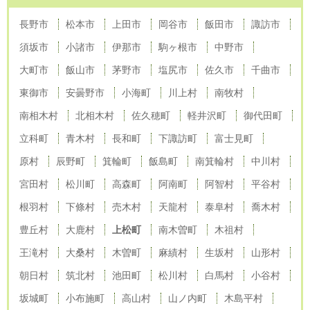
長野市
松本市
上田市
岡谷市
飯田市
諏訪市
須坂市
小諸市
伊那市
駒ヶ根市
中野市
大町市
飯山市
茅野市
塩尻市
佐久市
千曲市
東御市
安曇野市
小海町
川上村
南牧村
南相木村
北相木村
佐久穂町
軽井沢町
御代田町
立科町
青木村
長和町
下諏訪町
富士見町
原村
辰野町
箕輪町
飯島町
南箕輪村
中川村
宮田村
松川町
高森町
阿南町
阿智村
平谷村
根羽村
下條村
売木村
天龍村
泰阜村
喬木村
豊丘村
大鹿村
上松町
南木曽町
木祖村
王滝村
大桑村
木曽町
麻績村
生坂村
山形村
朝日村
筑北村
池田町
松川村
白馬村
小谷村
坂城町
小布施町
高山村
山ノ内町
木島平村