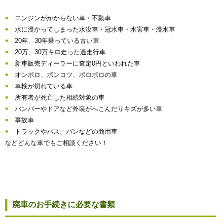
エンジンがかからない車・不動車
水に浸かってしまった水没車・冠水車・水害車・浸水車
20年、30年乗っている古い車
20万、30万キロ走った過走行車
新車販売ディーラーに査定0円といわれた車
オンボロ、ポンコツ、ボロボロの車
車検が切れている車
所有者が死亡した相続対象の車
バンパーやドアなど外装がへこんだりキズが多い車
事故車
トラックやバス、バンなどの商用車
などどんな車でもご相談ください！
廃車のお手続きに必要な書類