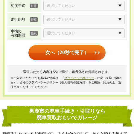
初度年式
走行距離
車検の
有効期間
次へ（20秒で完了）
送信いただく内容はSSLで適切に暗号化され保護されます。
※ご入力いただいたお客様の情報は、「
プライバシーポリシー
」に従って取り扱い
ます。当社のプライバシーポリシー（個人情報保護方針）をご確認、同意の上、送
信ボタンを押してください。
男鹿市の廃車手続き・引取りなら
廃車買取おもいでガレージ
廃車をしたいけれど面倒だな、よくわからないな、そんな悩みを抱えて