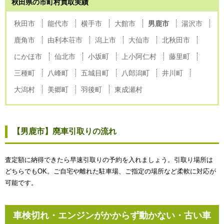
秋田県の市町村買取実績
秋田市
能代市
横手市
大館市
男鹿市
湯沢市
鹿角市
由利本荘市
潟上市
大仙市
北秋田市
にかほ市
仙北市
小坂町
上小阿仁村
藤里町
三種町
八峰町
五城目町
八郎潟町
井川町
大潟村
美郷町
羽後町
東成瀬村
【男鹿市】廃車引取りの流れ
査定額に納得できたら早速引取りの予約を入れましょう。引取り場所は
どちらでもOK。ご自宅や離れた駐車場、ご指定の場所など柔軟に対応が
可能です。
車検切れ・エンジンがかからず動かない・古い車