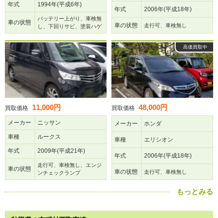
年式
1994年(平成6年)
年式
2006年(平成18年)
バッテリー上がり、車検無
車の状態
車の状態
走行可、車検無し
し、下回りサビ、塗装ハゲ
高価買取中
11,000円
48,000円
買取価格
買取価格
メーカー
ニッサン
メーカー
ホンダ
車種
ルークス
車種
エリシオン
年式
2009年(平成21年)
年式
2006年(平成18年)
走行可、車検無し、エンジ
車の状態
車の状態
走行可、車検無し
ンチェックランプ
もっとみる