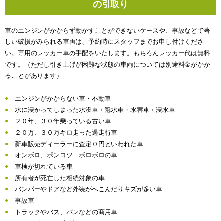
の引取り
車のエンジンがかからず動かすことができないケースや、事故などで著
しい破損がみられる車両は、予約時にスタッフまでお申し付けくださ
い。専用のレッカー車の手配をいたします。もちろんレッカー代は無料
です。（ただし引き上げが困難な状態の車両については別途料金がかか
ることがあります）
エンジンがかからない車・不動車
水に浸かってしまった水没車・冠水車・水害車・浸水車
２０年、３０年乗っている古い車
２０万、３０万キロ走った過走行車
新車販売ディーラーに査定０円といわれた車
オンボロ、ポンコツ、ボロボロの車
車検が切れている車
所有者が死亡した相続対象の車
バンパーやドアなど外装がへこんだりキズが多い車
事故車
トラックやバス、バンなどの商用車