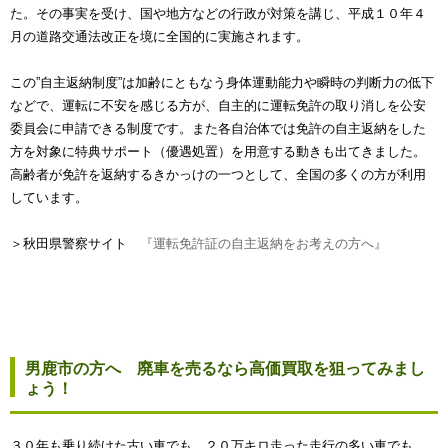
た。その事実を受け、国や地方などの行政が対策を講じ、平成１０年４
月の道路交通法改正を境に全国的に実施されます。
この”自主返納制度”は加齢にともなう身体運動能力や瞬時の判断力の低下
などで、運転に不安を感じる方が、自主的に運転免許の取り消しを公安
委員会に申請できる制度です。また各自治体では免許の自主返納をした
方を対象に特典サポート（優遇処置）を用意する動きも出てきました。
高齢者が免許を返納するきかっけの一つとして、全国の多くの方が利用
しています。
＞秋田県警察サイト
『運転免許証の自主返納をお考えの方へ』
男鹿市の方へ 廃車を売るなら高価買取を狙ってみまし
ょう！
３０年も乗り続けた古い車でも、２０万キロ走った走行の多い車でも、