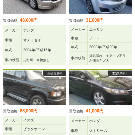
48,000円
31,000円
買取価格
買取価格
メーカー
ニッサン
メーカー
ホンダ
車種
ノート
車種
オデッセイ
年式
2008年/平成20年
年式
2004年/平成16年
排気漏れ エアコン不良
車の状態
車の状態
走行可、車検無し
左側面キズ大
高価買取中
査定UP中！
88,000円
41,000円
買取価格
買取価格
メーカー
イスズ
メーカー
ホンダ
車種
ビックホーン
車種
ストリーム