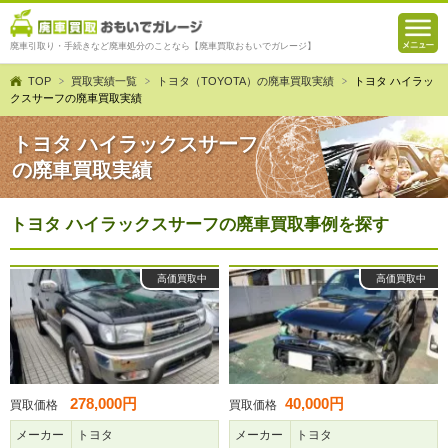
廃車引取り・手続きなど廃車処分のことなら【廃車買取おもいでガレージ】
TOP
買取実績一覧
トヨタ（TOYOTA）の廃車買取実績
トヨタ ハイラッ
クスサーフの廃車買取実績
トヨタ ハイラックスサーフ
の廃車買取実績
トヨタ ハイラックスサーフの廃車買取事例を探す
高価買取中
高価買取中
278,000円
40,000円
買取価格
買取価格
メーカー
トヨタ
メーカー
トヨタ