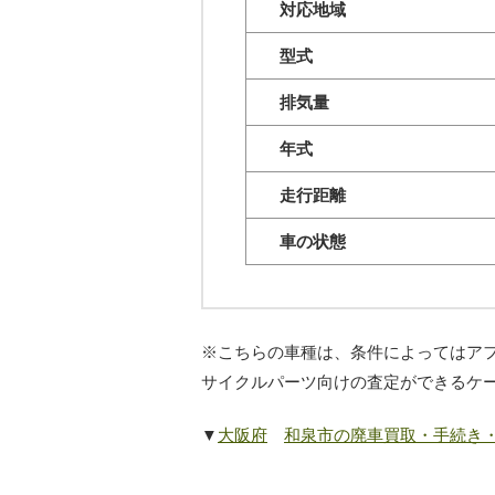
対応地域
型式
排気量
年式
走行距離
車の状態
※こちらの車種は、条件によってはア
サイクルパーツ向けの査定ができるケ
▼
大阪府
和泉市の廃車買取・手続き・