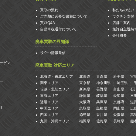
買取の流れ
私たちの想い
ご売却に必要な書類について
ワクチン支援
買取Q&A
店舗ご案内
自動車税還付について
免許自主返納
会社概要
廃車買取の豆知識
役立つ情報発信
ーゲン
廃車買取 対応エリア
北海道・東北エリア
北海道
青森県
岩手県
宮
ー
関東エリア
東京都
神奈川県
埼玉県
信越・北陸エリア
新潟県
長野県
富山県
石
東海エリア
静岡県
岐阜県
愛知県
三
近畿エリア
大阪府
兵庫県
京都府
滋
オ
中国エリア
鳥取県
島根県
岡山県
広
四国エリア
徳島県
香川県
愛媛県
高
九州・沖縄エリア
福岡県
佐賀県
長崎県
熊