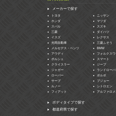
メーカーで探す
トヨタ
ニッサン
ホンダ
マツダ
スバル
スズキ
三菱
ダイハツ
イスズ
レクサス
光岡自動車
三菱ふそう
メルセデス・ベンツ
BMW
アウディ
フォルクスワ
ポルシェ
スマート
クライスラー
ジープ
ジャガー
ランドローバ
ローバー
ボルボ
サーブ
プジョー
ルノー
シトロエン
フィアット
アルファロメ
ボディタイプで探す
都道府県で探す