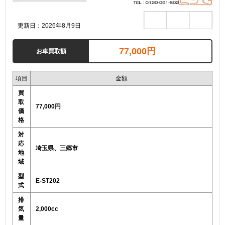
更新日：2026年8月9日
77,000円
お車買取額
項目
金額
買
取
77,000円
価
格
対
応
埼玉県、三郷市
地
域
型
E-ST202
式
排
気
2,000cc
量