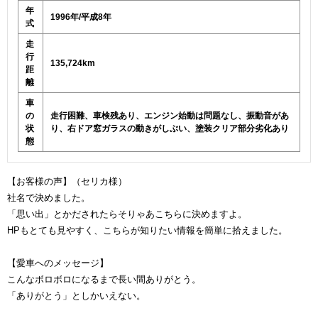
年
1996年/平成8年
式
走
行
135,724km
距
離
車
の
走行困難、車検残あり、エンジン始動は問題なし、振動音があ
状
り、右ドア窓ガラスの動きがしぶい、塗装クリア部分劣化あり
態
【お客様の声】（セリカ様）
社名で決めました。
「思い出」とかだされたらそりゃあこちらに決めますよ。
HPもとても見やすく、こちらが知りたい情報を簡単に拾えました。
【愛車へのメッセージ】
こんなボロボロになるまで長い間ありがとう。
「ありがとう」としかいえない。