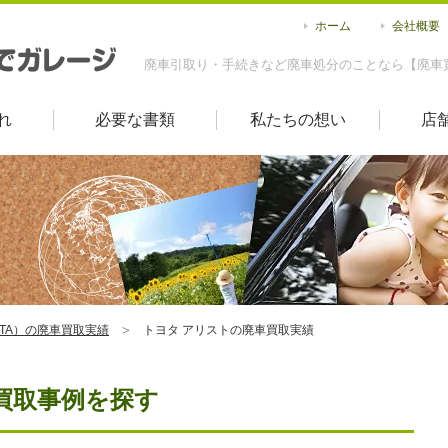
ホーム
会社概要
廃車引取り・手続きなど廃車処分のことなら【廃車
れ
必要な書類
私たちの想い
店
OTA）の廃車買取実績
トヨタ アリストの廃車買取実績
買取事例を探す