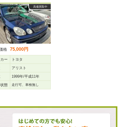
高価買取中
75,000円
価格
ーカー
トヨタ
種
アリスト
式
1999年/平成11年
の状態
走行可、車検無し