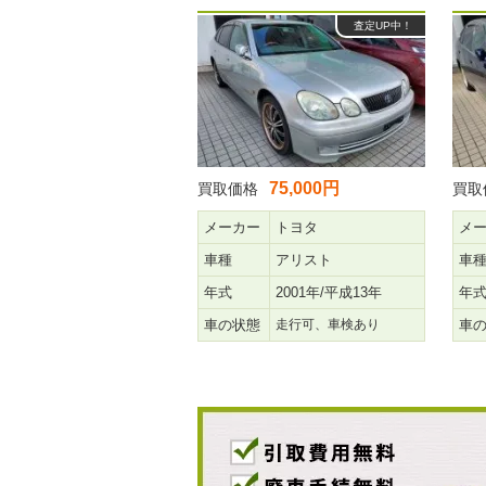
査定UP中！
75,000円
買取価格
買取
メーカー
トヨタ
メ
車種
アリスト
車
年式
2001年/平成13年
年
車の状態
走行可、車検あり
車