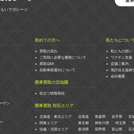
「愛
おもいでガレージ
初めての方へ
私たちについ
買取の流れ
私たちの想い
ご売却に必要な書類について
ワクチン支援
買取Q&A
店舗ご案内
自動車税還付について
免許自主返納
会社概要
廃車買取の豆知識
役立つ情報発信
ーゲン
廃車買取 対応エリア
北海道・東北エリア
北海道
青森県
岩手県
宮
ー
関東エリア
東京都
神奈川県
埼玉県
信越・北陸エリア
新潟県
長野県
富山県
石