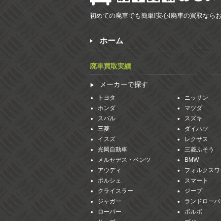
初めての廃車でも簡単!安心!廃車の買取なら
ホーム
廃車買取実績
メーカーで探す
トヨタ
ニッサン
ホンダ
マツダ
スバル
スズキ
三菱
ダイハツ
イスズ
レクサス
光岡自動車
三菱ふそう
メルセデス・ベンツ
BMW
アウディ
フォルクスワ
ポルシェ
スマート
クライスラー
ジープ
ジャガー
ランドローバ
ローバー
ボルボ