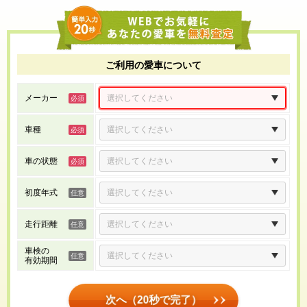
ご利用の愛車について
メーカー
車種
車の状態
初度年式
走行距離
車検の
有効期間
次へ（20秒で完了）