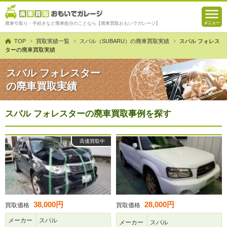
廃車引取り・手続きなど廃車処分のことなら【廃車買取おもいでガレージ】
TOP
買取実績一覧
スバル（SUBARU）の廃車買取実績
スバル フォレス
ターの廃車買取実績
スバル フォレスター
の廃車買取実績
スバル フォレスターの廃車買取事例を探す
高価買取中
38,000円
28,000円
買取価格
買取価格
メーカー
スバル
メーカー
スバル