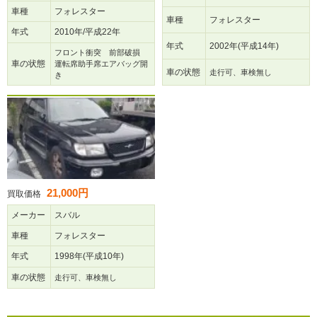
車種
フォレスター
車種
フォレスター
年式
2010年/平成22年
年式
2002年(平成14年)
フロント衝突 前部破損
車の状態
運転席助手席エアバッグ開
車の状態
走行可、車検無し
き
21,000円
買取価格
メーカー
スバル
車種
フォレスター
年式
1998年(平成10年)
車の状態
走行可、車検無し