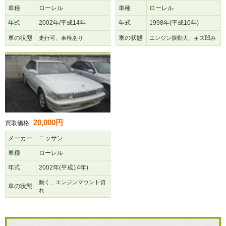
車種
ローレル
車種
ローレル
年式
2002年/平成14年
年式
1998年(平成10年)
車の状態
車の状態
走行可、車検あり
エンジン振動大、キズ凹み
20,000円
買取価格
メーカー
ニッサン
車種
ローレル
年式
2002年(平成14年)
動く、エンジンマウント切
車の状態
れ