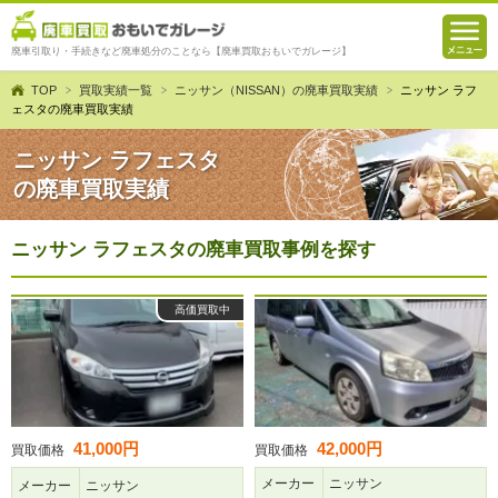
廃車引取り・手続きなど廃車処分のことなら【廃車買取おもいでガレージ】
TOP
買取実績一覧
ニッサン（NISSAN）の廃車買取実績
ニッサン ラフ
ェスタの廃車買取実績
ニッサン ラフェスタ
の廃車買取実績
ニッサン ラフェスタの廃車買取事例を探す
高価買取中
41,000円
42,000円
買取価格
買取価格
メーカー
ニッサン
メーカー
ニッサン