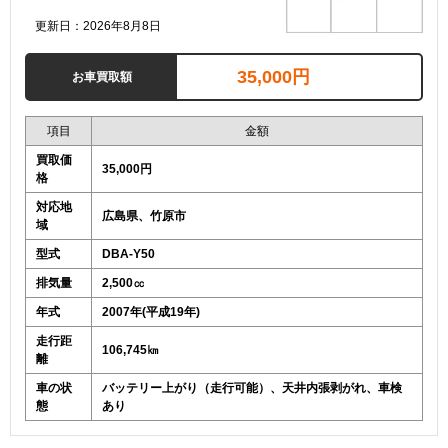
更新日：2026年8月8日
35,000円
お車買取額
項目
金額
買取価
35,000円
格
対応地
広島県、竹原市
域
型式
DBA-Y50
排気量
2,500㏄
年式
2007年(平成19年)
走行距
106,745㎞
離
車の状
バッテリー上がり（走行可能）、天井内張剥がれ、車検
態
あり