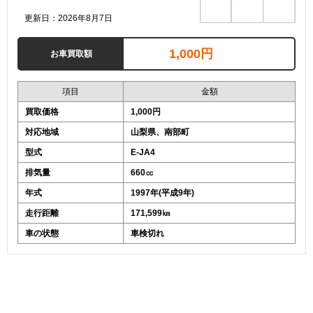
更新日：2026年8月7日
1,000円
お車買取額
項目
金額
買取価格
1,000円
対応地域
山梨県、南部町
型式
E-JA4
排気量
660㏄
年式
1997年(平成9年)
走行距離
171,599㎞
車の状態
車検切れ