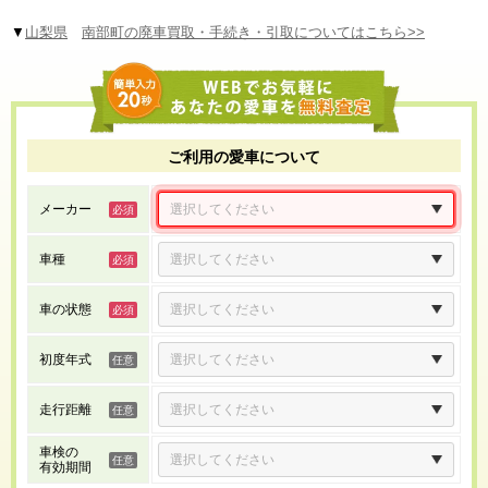
▼
山梨県
南部町の廃車買取・手続き・引取についてはこちら>>
ご利用の愛車について
メーカー
車種
車の状態
初度年式
走行距離
車検の
有効期間