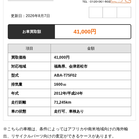
更新日：2026年8月7日
41,000円
お車買取額
項目
金額
買取価格
41,000円
対応地域
福島県、会津若松市
型式
ABA-T75F02
排気量
1600㏄
年式
2012年/平成24年
走行距離
71,245km
車の状態
走行可、車検あり
※こちらの車種は、条件によってはアフリカや南米地域向けの海外輸
出、リサイクルパーツ向けの査定ができるケースがあります。