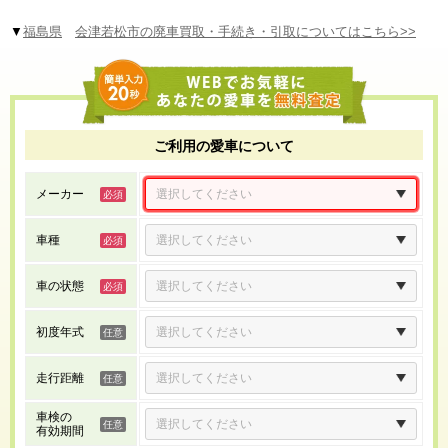
▼
福島県
会津若松市の廃車買取・手続き・引取についてはこちら>>
ご利用の愛車について
メーカー
車種
車の状態
初度年式
走行距離
車検の
有効期間