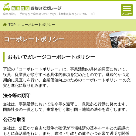
廃車引取り・手続きなど廃車処分のことなら【廃車買取おもいでガレージ】
TOP
コーポレートポリシー
コーポレートポリシー
おもいでガレージコーポレートポリシー
下記の「コーポレートポリシー」は、事業活動の具体的局面において、
役員、従業員が順守すべき具体的事項を定めたものです。継続的かつ定
期的に見直しを行い、企業価値向上のためのコーポレートポリシ ーの充
実と進化に取り組みます。
法令等の順守
当社は、事業活動において法令等を遵守し、良識ある行動に努めます。
国際社会の一員として、事業を行う取引国・地域の法令を遵守します。
公正な取引
当社は、公正かつ自由な競争の確保が市場経済の基本ルールとの認識の
もとに商活動を行い、また、政治・行政との健全かつ正常で透明な関係