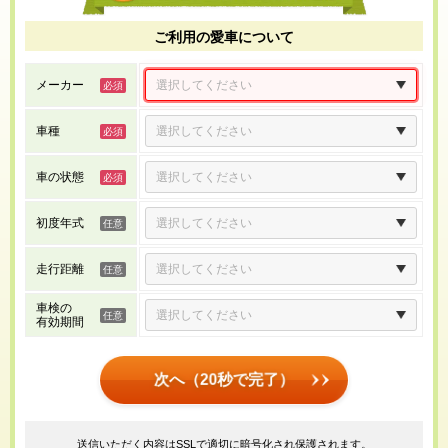
ご利用の愛車について
メーカー
車種
車の状態
初度年式
走行距離
車検の
有効期間
次へ（20秒で完了）
送信いただく内容はSSLで適切に暗号化され保護されます。